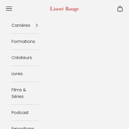
Passer au contenu
Liseré Rouge
Menu
Panie
Carrières
Formations
Créateurs
Livres
Films &
Séries
Podcast
Expositions