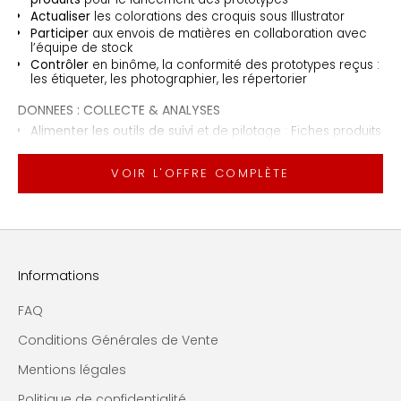
Actualiser
les colorations des croquis sous Illustrator
Participer
aux envois de matières
en collaboration avec
l’équipe de stock
Contrôler
en binôme, la conformité des prototypes reçus :
les étiqueter, les photographier, les répertorier
DONNEES : COLLECTE & ANALYSES
Alimenter les outils de suivi
et de pilotage : Fiches produits
et tableaux de bord
Initier
et mettre à jour les
nomenclatures
à partir d’une
VOIR L'OFFRE COMPLÈTE
base de données alimentée par les chefs de projets
Faire des analyses ponctuelles
d’activité
GESTION : STOCK & MATIERES
Organiser la récolte
des échantillons matières pour la
réalisation de tests et de gammiers
Inventorier
les prototypes : mettre en place une base de
Informations
données par typologie
Mettre en place un stockage / archivage
de composants
FAQ
Conditions Générales de Vente
Profil du candidat
Mentions légales
Formation de niveau Bac +5, profil école
Politique de confidentialité