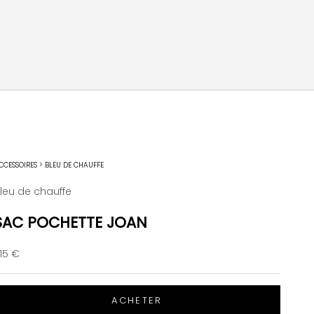
CCESSOIRES
>
BLEU DE CHAUFFE
leu de chauffe
SAC POCHETTE JOAN
rix de vente
15 €
ACHETER