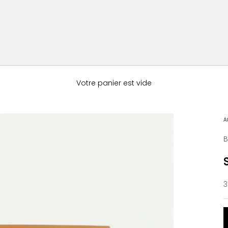
Votre panier est vide
A
B
P
3