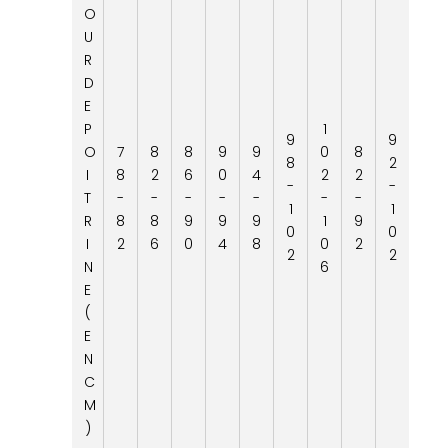
O
U
R
D
E
P
1
9
9
O
7
8
8
9
9
0
8
8
2
I
8
2
6
0
4
2
2
-
-
T
-
-
-
-
-
-
-
1
1
R
8
8
9
9
9
1
9
0
0
I
2
6
0
4
8
0
2
2
2
N
6
E
(
E
N
C
M
)