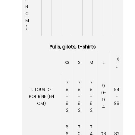
N
C
M
)
Pulls, gilets, t-shirts
X
XS
S
M
L
L
7
7
7
9
1. TOUR DE
8
8
8
94
0-
POITRINE (EN
-
-
-
-
9
CM)
8
8
8
98
4
2
2
2
6
7
7
6
0
4
78
82