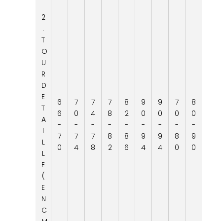
2
.
T
O
U
R
D
E
6
7
7
7
8
9
9
7
8
T
6
0
4
8
2
0
0
0
0
A
-
-
-
-
-
-
-
-
-
I
7
7
7
8
8
9
9
8
9
L
0
4
8
2
6
4
4
0
0
L
E
(
E
N
C