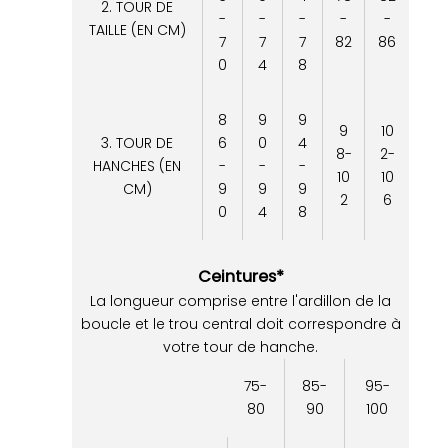
2. TOUR DE
-
-
-
-
-
TAILLE (EN CM)
7
7
7
82
86
0
4
8
8
9
9
9
10
3. TOUR DE
6
0
4
8-
2-
HANCHES (EN
-
-
-
10
10
CM)
9
9
9
2
6
0
4
8
Ceintures*
La longueur comprise entre l'ardillon de la
boucle et le trou central doit correspondre à
votre tour de hanche.
75-
85-
95-
80
90
100