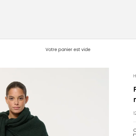
Votre panier est vide
H
P
1
C