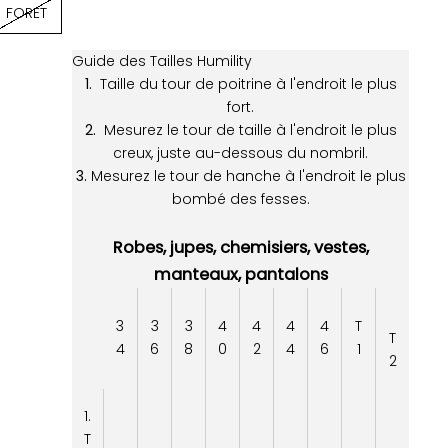
FORET
Guide des Tailles Humility
1.
Taille du tour de poitrine à l'endroit le plus
fort.
2.
Mesurez le tour de taille à l'endroit le plus
creux, juste au-dessous du nombril.
3.
Mesurez le tour de hanche à l'endroit le plus
bombé des fesses.
Robes, jupes, chemisiers, vestes,
manteaux, pantalons
3
3
3
4
4
4
4
T
T
4
6
8
0
2
4
6
1
2
1.
T