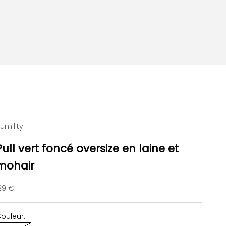
umility
Pull vert foncé oversize en laine et
mohair
rix de vente
29 €
ouleur: