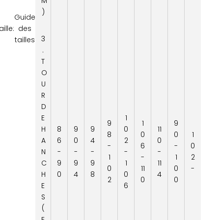
M
)
Guide
aille:
des
3
tailles
.
T
O
U
R
D
E
1
9
1
9
H
8
9
9
0
11
8
0
0
1
A
6
0
4
2
0
-
6
-
0
N
-
-
-
-
-
1
-
1
2
C
9
9
9
1
11
0
11
0
-
H
0
4
8
0
4
2
0
0
E
6
S
(
E