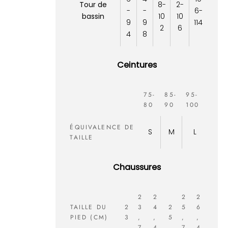
Tour de
8-
2-
-
-
6-
bassin
10
10
9
9
114
2
6
4
8
Ceintures
75-
85-
95-
80
90
100
ÉQUIVALENCE DE
S
M
L
TAILLE
Chaussures
2
2
2
2
TAILLE DU
2
3
4
2
5
6
PIED (CM)
3
,
,
5
,
,
7
4
7
4