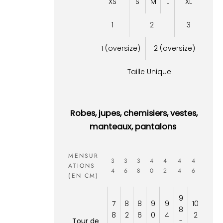
XS
S
M
L
XL
1
2
3
1 (oversize)
2 (oversize)
Taille Unique
Robes, jupes, chemisiers, vestes,
manteaux, pantalons
MENSUR
3
3
3
4
4
4
4
ATIONS
4
6
8
0
2
4
6
(EN CM)
9
7
8
8
9
9
10
8
8
2
6
0
4
2
Tour de
-