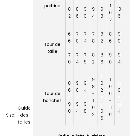
-
-
-
-
-
-
poitrine
1
8
8
9
9
9
10
0
2
6
0
4
8
6
2
6
7
7
7
8
8
9
6
0
4
8
2
6
0
Tour de
-
-
-
-
-
-
-
taille
7
7
7
8
8
9
9
0
4
8
2
6
0
4
1
9
1
8
9
9
0
11
8
0
6
0
4
2
0
Tour de
-
6
-
-
-
-
-
hanches
1
-
9
9
9
1
11
0
11
Guide
0
4
8
0
4
2
0
Size:
des
6
tailles