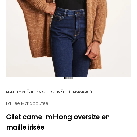
Aller à l'élément 1
Aller à l'élément 2
Aller à l'élément 3
Aller à l'élément 4
Aller à l'élément 5
MODE FEMME
>
GILETS & CARDIGANS
>
LA FÉE MARABOUTÉE
La Fée Maraboutée
Gilet camel mi-long oversize en
maille irisée