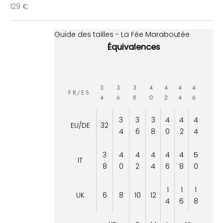
Prix de vente
129 €
Guide des tailles - La Fée Maraboutée
Équivalences
3
3
3
4
4
4
4
FR/ES
4
6
8
0
2
4
6
3
3
3
4
4
4
EU/DE
32
4
6
8
0
2
4
3
4
4
4
4
4
5
IT
8
0
2
4
6
8
0
1
1
1
UK
6
8
10
12
4
6
8