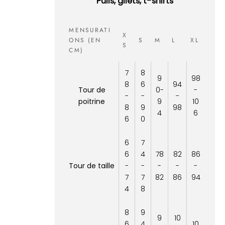
Pulls, gilets, t-shirts
MENSURATI
X
ONS (EN
S
M
L
XL
S
CM)
7
8
9
98
8
6
94
Tour de
0-
-
-
-
-
poitrine
9
10
8
9
98
4
6
6
0
6
7
6
4
78
82
86
Tour de taille
-
-
-
-
-
7
7
82
86
94
4
8
8
9
9
10
6
4
10