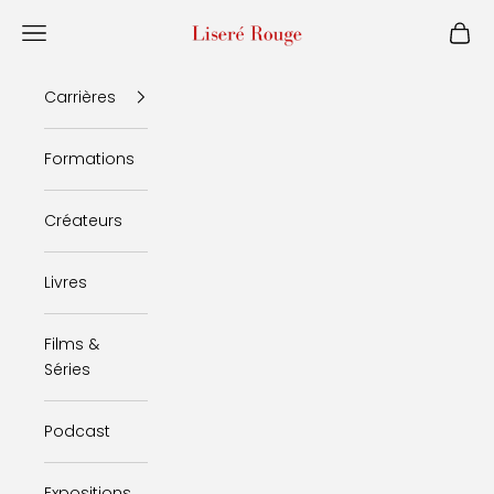
Passer au contenu
Liseré Rouge
Menu
Panie
Carrières
Formations
Créateurs
Livres
Films &
Séries
Podcast
Expositions