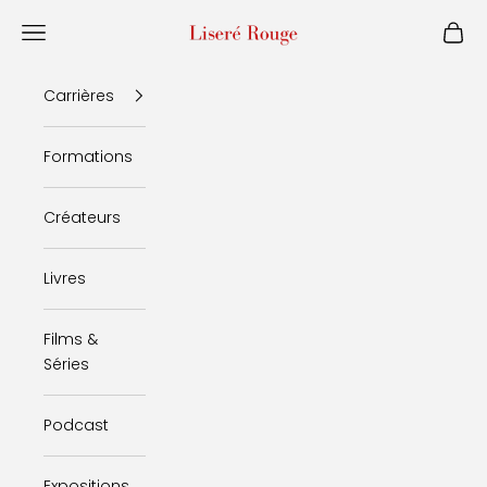
Passer au contenu
Liseré Rouge
Menu
Panie
Carrières
Formations
Créateurs
Livres
Films &
Séries
Podcast
Expositions