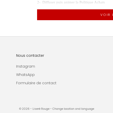
2-
Diffuser puis animer la Politique Achats
VOIR 
Vous contribuez à diffuser les bonnes pratiques Achats 
Participant activement à la communication officielle 
Contribuant à l’animation de la communauté achats e
Identifiant les besoins stratégiques de demain de l’
Dans un second temps vous collaborerez avec les Région
en tenant compte des spécificités locales.
Nous contacter
Partage Groupe Richemont
Instagram
Aux côtés de votre Responsable, vous représentez la M
WhatsApp
Vous êtes le garant du partage des bonnes pratiques Car
Formulaire de contact
Profil
Issu(e) d’une formation supérieure type Ecole de comm
fonction achats hors production acquise au sein d’une g
© 2026 - Liseré Rouge
- Change location and language
Doté d’un excellent relationnel et d’un esprit d’éq