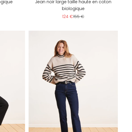
ogique
Jean noir large taille haute en coton
biologique
e
Prix de vente
Prix normal
124 €
155 €