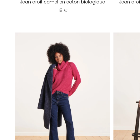
Jean droit camel en coton biologique
Jean droi
Prix de vente
119 €