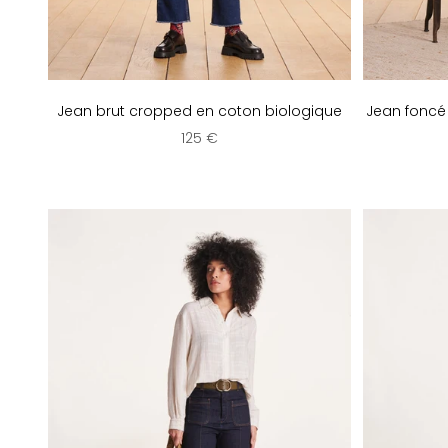
Jean brut cropped en coton biologique
Jean foncé
Prix de vente
125 €