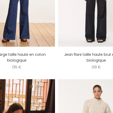
arge taille haute en coton
Jean flare taille haute brut
biologique
biologique
Prix de vente
Prix de vent
135 €
139 €