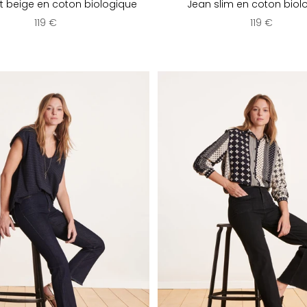
t beige en coton biologique
Jean slim en coton biol
Prix de vente
Prix de vent
119 €
119 €