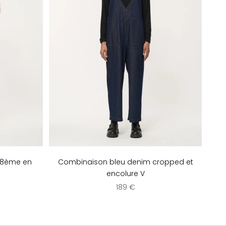
/8ème en
Combinaison bleu denim cropped et
encolure V
e
Prix de vente
189 €