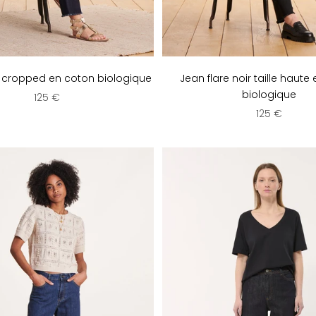
 cropped en coton biologique
Jean flare noir taille haute
biologique
Prix de vente
125 €
Prix de vent
125 €