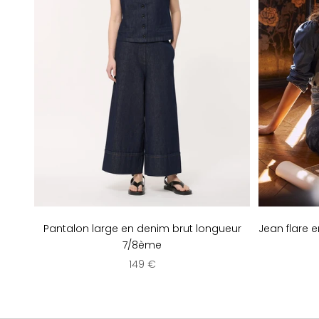
Pantalon large en denim brut longueur
Jean flare e
7/8ème
Prix de vente
149 €