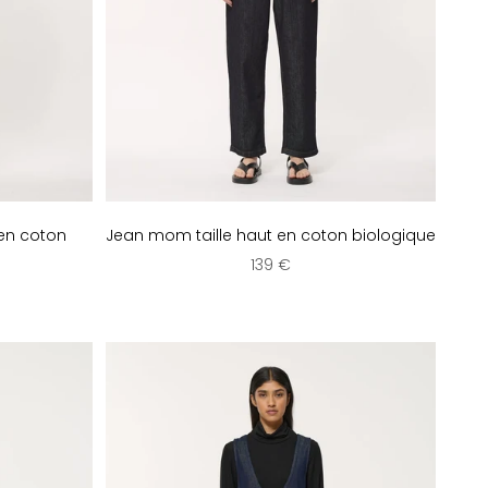
 en coton
Jean mom taille haut en coton biologique
Prix de vente
139 €
e