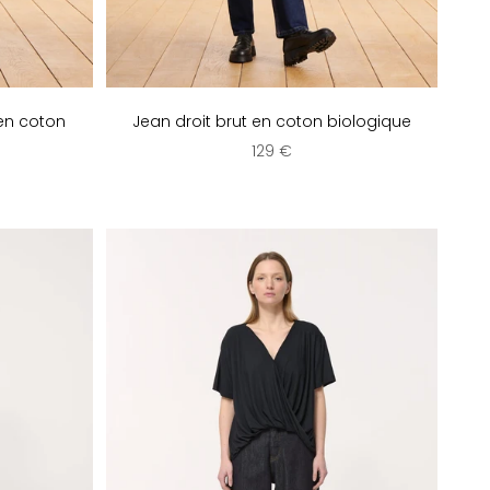
 en coton
Jean droit brut en coton biologique
Prix de vente
129 €
e