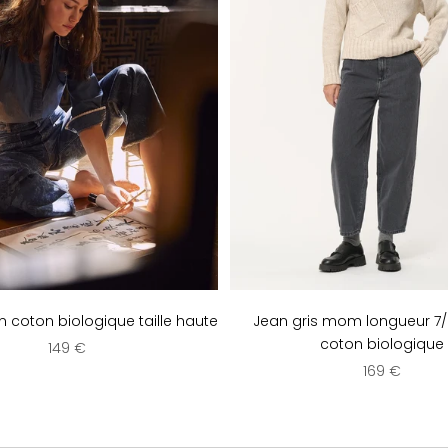
n coton biologique taille haute
Jean gris mom longueur 7
coton biologique
Prix de vente
149 €
Prix de vent
169 €