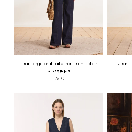
Jean large brut taille haute en coton
Jean l
biologique
Prix de vente
129 €