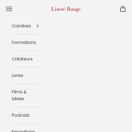
Passer au contenu
Liseré Rouge
Menu
Panie
Carrières
Formations
Créateurs
Livres
Films &
Séries
Podcast
Expositions