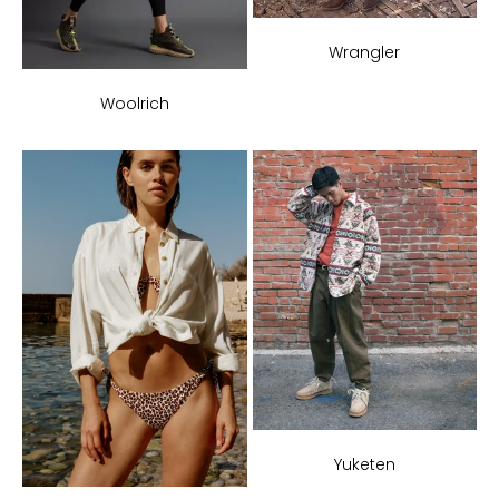
Wrangler
Woolrich
Yuketen